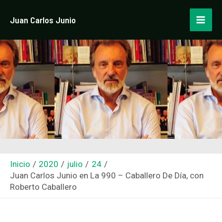
Ir
Navegación
Mai
Juan Carlos Junio
al
de
Men
contenido
entradas
Inicio
2020
julio
24
Juan Carlos Junio en La 990 – Caballero De Día, con
Roberto Caballero