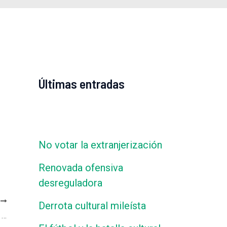
Últimas entradas
No votar la extranjerización
Renovada ofensiva
desreguladora
E
Derrota cultural mileísta
Juan Carlos Junio en La 990 – La tarde con Carlos Polimeni, con Carlos Polimeni