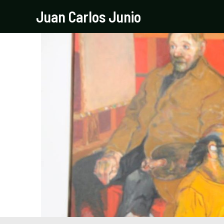
Ir
Navegación
Juan Carlos Junio
al
de
contenido
entradas