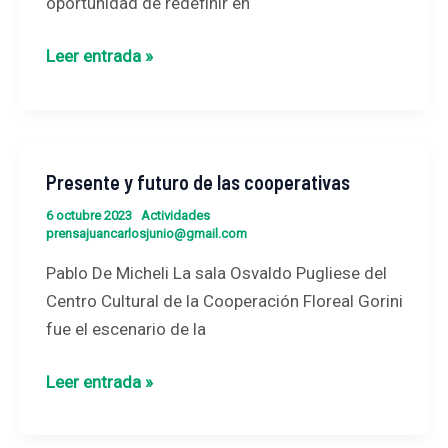
oportunidad de redefinir en
ciudad
Leer entrada »
Presente y futuro de las cooperativas
Presente
y
6 octubre 2023
Actividades
prensajuancarlosjunio@gmail.com
futuro
de
Pablo De Micheli La sala Osvaldo Pugliese del
las
Centro Cultural de la Cooperación Floreal Gorini
cooperativas
fue el escenario de la
Leer entrada »