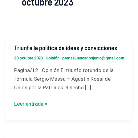
octubre 2023
Triunfa la política de ideas y convicciones
Triunfa
la
28 octubre 2023
Opinión
prensajuancarlosjunio@gmail.com
política
Página/12 | Opinión El triunfo rotundo de la
de
fórmula Sergio Massa – Agustín Rossi de
ideas
Unión por la Patria es el hecho […]
y
convicciones
Leer entrada »