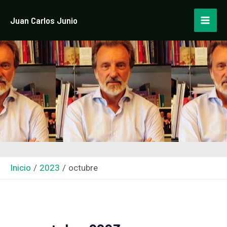
Ir
Mai
Juan Carlos Junio
al
Men
contenido
Inicio
2023
octubre