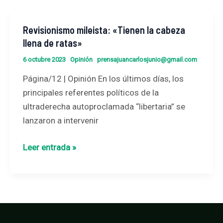
Revisionismo mileista: «Tienen la cabeza
Revisionismo
llena de ratas»
mileista:
«Tienen
6 octubre 2023
Opinión
prensajuancarlosjunio@gmail.com
la
Página/12 | Opinión En los últimos días, los
cabeza
principales referentes políticos de la
llena
ultraderecha autoproclamada “libertaria” se
de
lanzaron a intervenir
ratas»
Leer entrada »