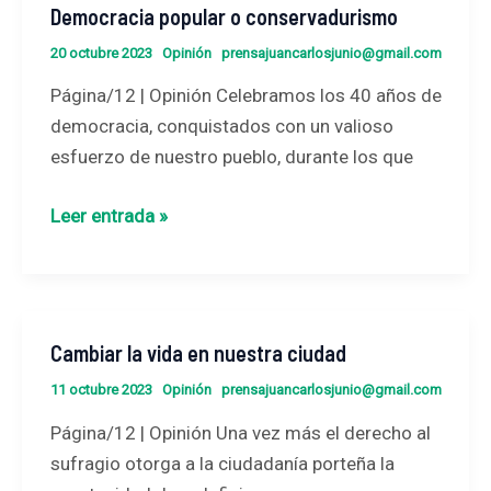
Democracia popular o conservadurismo
Democracia
popular
20 octubre 2023
Opinión
prensajuancarlosjunio@gmail.com
o
Página/12 | Opinión Celebramos los 40 años de
conservadurismo
democracia, conquistados con un valioso
esfuerzo de nuestro pueblo, durante los que
Leer entrada »
Cambiar la vida en nuestra ciudad
Cambiar
la
11 octubre 2023
Opinión
prensajuancarlosjunio@gmail.com
vida
Página/12 | Opinión Una vez más el derecho al
en
sufragio otorga a la ciudadanía porteña la
nuestra