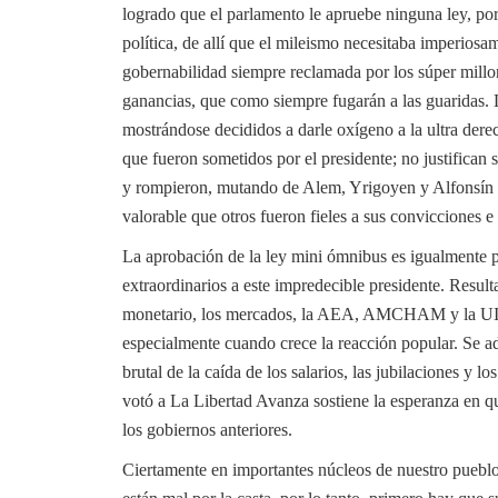
logrado que el parlamento le apruebe ninguna ley, por e
política, de allí que el mileismo necesitaba imperiosa
gobernabilidad siempre reclamada por los súper millo
ganancias, que como siempre fugarán a las guaridas.
mostrándose decididos a darle oxígeno a la ultra dere
que fueron sometidos por el presidente; no justifican
y rompieron, mutando de Alem, Yrigoyen y Alfonsín 
valorable que otros fueron fieles a sus convicciones e 
La aprobación de la ley mini ómnibus es igualmente p
extraordinarios a este impredecible presidente. Resul
monetario, los mercados, la AEA, AMCHAM y la UIA. 
especialmente cuando crece la reacción popular. Se ad
brutal de la caída de los salarios, las jubilaciones y l
votó a La Libertad Avanza sostiene la esperanza en qu
los gobiernos anteriores.
Ciertamente en importantes núcleos de nuestro pueblo