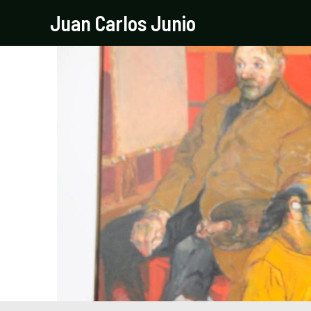
Ir
Navegación
Juan Carlos Junio
al
de
contenido
entradas