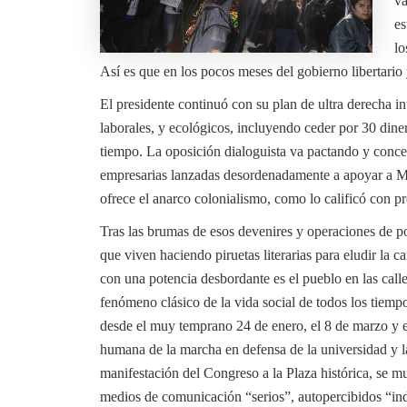
va
es
lo
Así es que en los pocos meses del gobierno libertario
El presidente continuó con su plan de ultra derecha in
laborales, y ecológicos, incluyendo ceder por 30 diner
tiempo. La oposición dialoguista va pactando y conced
empresarias lanzadas desordenadamente a apoyar a Milei
ofrece el anarco colonialismo, como lo calificó con pr
Tras las brumas de esos devenires y operaciones de polí
que viven haciendo piruetas literarias para eludir la 
con una potencia desbordante es el pueblo en las calles
fenómeno clásico de la vida social de todos los tiemp
desde el muy temprano 24 de enero, el 8 de marzo y e
humana de la marcha en defensa de la universidad y l
manifestación del Congreso a la Plaza histórica, se mu
medios de comunicación “serios”, autopercibidos “ind