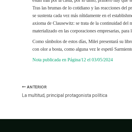
están mal por la casta, por lo tanto, primero hay que 
Tras las brumas de lo cotidiano y las reacciones del p
se sustenta cada vez más nítidamente en el establishme
axioma de Clausewitz: se trata de la continuidad del 
materializado en las corporaciones empresarias, para lo
Como símbolos de estos días, Milei presentará su libro 
con olor a bosta, como alguna vez le espetó Sarmient
Nota publicada en Página/12 el 03/05/2024
ANTERIOR
La multitud, principal protagonista política