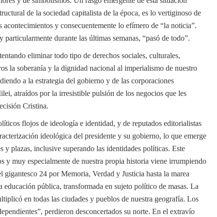
lores y de simbolismos. Un rasgo emergente de esta situación
tructural de la sociedad capitalista de la época, es lo vertiginoso de
s acontecimientos y consecuentemente lo efímero de “la noticia”.
 y particularmente durante las últimas semanas, “pasó de todo”.
tentando eliminar todo tipo de derechos sociales, culturales,
os la soberanía y la dignidad nacional al imperialismo de nuestro
iendo a la estrategia del gobierno y de las corporaciones
, atraídos por la irresistible pulsión de los negocios que les
ecisión Cristina.
ticos flojos de ideología e identidad, y de reputados editorialistas
caracterización ideológica del presidente y su gobierno, lo que emerge
 y plazas, inclusive superando las identidades políticas. Este
os y muy especialmente de nuestra propia historia viene irrumpiendo
l gigantesco 24 por Memoria, Verdad y Justicia hasta la marea
a educación pública, transformada en sujeto político de masas. La
ltiplicó en todas las ciudades y pueblos de nuestra geografía. Los
ependientes”, perdieron desconcertados su norte. En el extravío