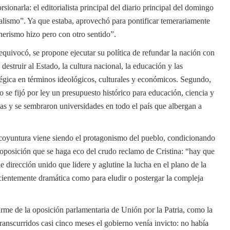
sionarla: el editorialista principal del diario principal del domingo
cialismo”. Ya que estaba, aprovechó para pontificar temerariamente
nerismo hizo pero con otro sentido”.
equivocó, se propone ejecutar su política de refundar la nación con
 destruir al Estado, la cultura nacional, la educación y las
atégica en términos ideológicos, culturales y económicos. Segundo,
o se fijó por ley un presupuesto histórico para educación, ciencia y
as y se sembraron universidades en todo el país que albergan a
a coyuntura viene siendo el protagonismo del pueblo, condicionando
 oposición que se haga eco del crudo reclamo de Cristina: “hay que
 dirección unido que lidere y aglutine la lucha en el plano de la
ficientemente dramática como para eludir o postergar la compleja
irme de la oposición parlamentaria de Unión por la Patria, como la
ranscurridos casi cinco meses el gobierno venía invicto: no había