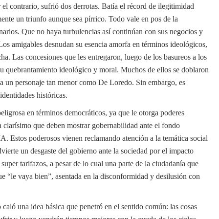
l contrario, sufrió dos derrotas. Batía el récord de ilegitimidad
mente un triunfo aunque sea pírrico. Todo vale en pos de la
narios. Que no haya turbulencias así continúan con sus negocios y
 Los amigables desnudan su esencia amorfa en términos ideológicos,
cha. Las concesiones que les entregaron, luego de los basureos a los
 su quebrantamiento ideológico y moral. Muchos de ellos se doblaron
a un personaje tan menor como De Loredo. Sin embargo, es
identidades históricas.
eligrosa en términos democráticos, ya que le otorga poderes
ta clarísimo que deben mostrar gobernabilidad ante el fondo
Estos poderosos vienen reclamando atención a la temática social
vierte un desgaste del gobierno ante la sociedad por el impacto
os super tarifazos, a pesar de lo cual una parte de la ciudadanía que
e “le vaya bien”, asentada en la disconformidad y desilusión con
 caló una idea básica que penetró en el sentido común: las cosas