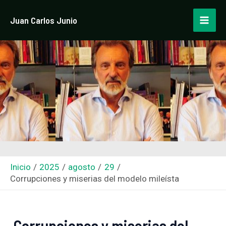
Ir
Navegación
Mai
Juan Carlos Junio
al
de
Men
contenido
entradas
Inicio
2025
agosto
29
Corrupciones y miserias del modelo mileísta
Corrupciones y miserias del