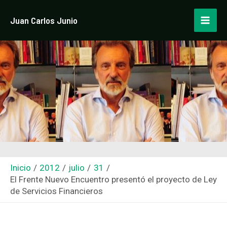
Ir
Navegación
Mai
Juan Carlos Junio
al
de
Men
contenido
entradas
Inicio
2012
julio
31
El Frente Nuevo Encuentro presentó el proyecto de Ley
de Servicios Financieros