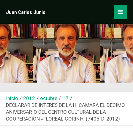
Ir
Navegación
Mai
Juan Carlos Junio
al
de
Men
contenido
entradas
Inicio
2012
octubre
17
DECLARAR DE INTERES DE LA H. CAMARA EL DECIMO
ANIVERSARIO DEL CENTRO CULTURAL DE LA
COOPERACION «FLOREAL GORINI». (7405-D-2012)