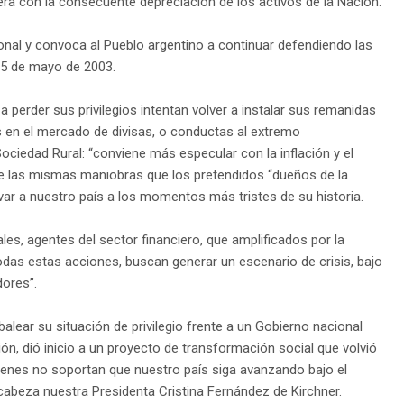
iera con la consecuente depreciación de los activos de la Nación.
onal y convoca al Pueblo argentino a continuar defendiendo las
25 de mayo de 2003.
 perder sus privilegios intentan volver a instalar sus remanidas
s en el mercado de divisas, o conductas al extremo
a Sociedad Rural: “conviene más especular con la inflación y el
 de las mismas maniobras que los pretendidos “dueños de la
var a nuestro país a los momentos más tristes de su historia.
les, agentes del sector financiero, que amplificados por la
odas estas acciones, buscan generar un escenario de crisis, bajo
dores”.
alear su situación de privilegio frente a un Gobierno nacional
n, dió inicio a un proyecto de transformación social que volvió
uienes no soportan que nuestro país siga avanzando bajo el
abeza nuestra Presidenta Cristina Fernández de Kirchner.