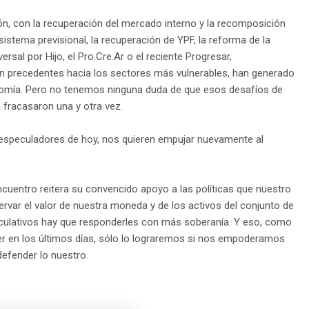
ón, con la recuperación del mercado interno y la recomposición
l sistema previsional, la recuperación de YPF, la reforma de la
rsal por Hijo, el Pro.Cre.Ar o el reciente Progresar,
n precedentes hacia los sectores más vulnerables, han generado
onomía. Pero no tenemos ninguna duda de que esos desafíos de
 fracasaron una y otra vez.
, especuladores de hoy, nos quieren empujar nuevamente al
cuentro reitera su convencido apoyo a las políticas que nuestro
ervar el valor de nuestra moneda y de los activos del conjunto de
peculativos hay que responderles con más soberanía. Y eso, como
ner en los últimos días, sólo lo lograremos si nos empoderamos
fender lo nuestro.