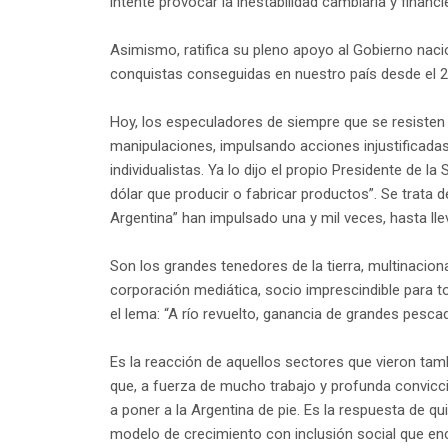
intente provocar la inestabilidad cambiaria y financ
Asimismo, ratifica su pleno apoyo al Gobierno naci
conquistas conseguidas en nuestro país desde el 
Hoy, los especuladores de siempre que se resisten a
manipulaciones, impulsando acciones injustificada
individualistas. Ya lo dijo el propio Presidente de l
dólar que producir o fabricar productos”. Se trata
Argentina” han impulsado una y mil veces, hasta lle
Son los grandes tenedores de la tierra, multinaciona
corporación mediática, socio imprescindible para t
el lema: “A río revuelto, ganancia de grandes pesca
Es la reacción de aquellos sectores que vieron tamb
que, a fuerza de mucho trabajo y profunda convicció
a poner a la Argentina de pie. Es la respuesta de q
modelo de crecimiento con inclusión social que enc