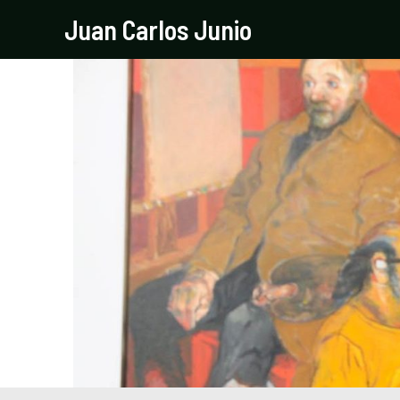
Ir
Navegación
Juan Carlos Junio
al
de
contenido
entradas