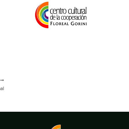
E
nal