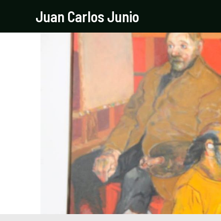
Ir
Navegación
Juan Carlos Junio
al
de
contenido
entradas