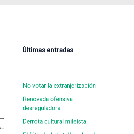
Últimas entradas
No votar la extranjerización
Renovada ofensiva
desreguladora
E
Derrota cultural mileísta
Juan Carlos Junio en Radio Cooperativa – Abrir el juego, con Luisa Valmaggia