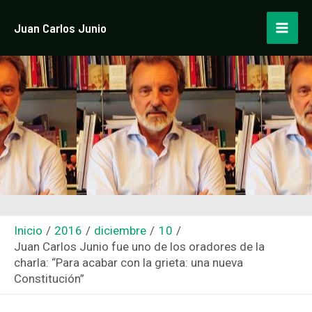
Ir
Navegación
Mai
Juan Carlos Junio
al
de
Men
contenido
entradas
Inicio
2016
diciembre
10
Juan Carlos Junio fue uno de los oradores de la
charla: “Para acabar con la grieta: una nueva
Constitución”