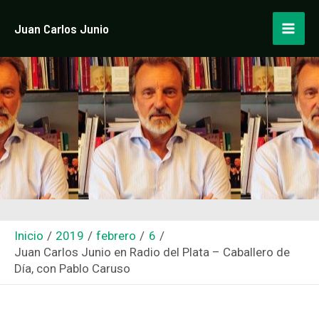
Ir
Navegación
Mai
Juan Carlos Junio
al
de
Men
contenido
entradas
Inicio
2019
febrero
6
Juan Carlos Junio ​​en Radio del Plata – Caballero de
Día, con Pablo Caruso