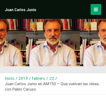
Ir
Navegación
Mai
Juan Carlos Junio
al
de
Men
contenido
entradas
Inicio
2019
febrero
22
Juan Carlos Junio ​​en AM750 – Que vuelvan las ideas,
con Pablo Caruso