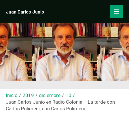
Ir
Navegación
Mai
Juan Carlos Junio
al
de
Men
contenido
entradas
Inicio
2019
diciembre
10
Juan Carlos Junio en Radio Colonia – La tarde con
Carlos Polimeni, con Carlos Polimeni